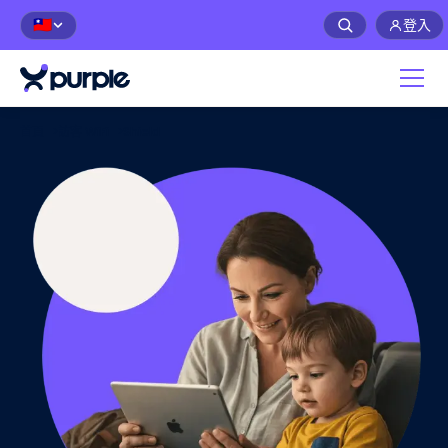
登入
🇹🇼
首頁
>
訪客 WiFi
>
Shield