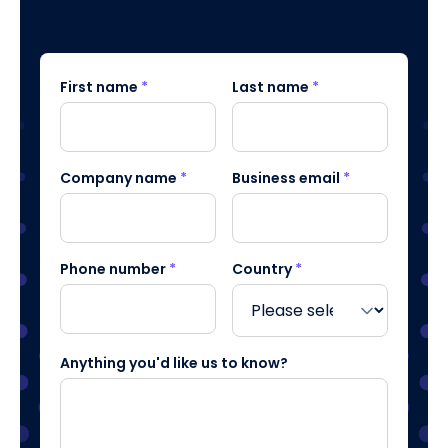
First name
*
Last name
*
Company name
*
Business email
*
Phone number
*
Country
*
Anything you'd like us to know?