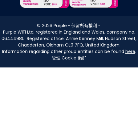
©
2026
Purple。保留所有權利。
Purple WiFi Ltd, registered in England and Wales, company no.
06444980. Registered office: Annie Kenney Mill, Hudson Street,
Chadderton, Oldham OL9 7FQ, United Kingdom.
Information regarding other group entities can be found
here
.
管理 Cookie 偏好