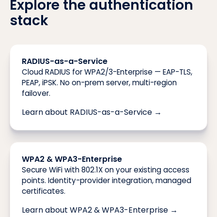
Explore the authentication
stack
RADIUS-as-a-Service
Cloud RADIUS for WPA2/3-Enterprise — EAP-TLS,
PEAP, iPSK. No on-prem server, multi-region
failover.
Learn about RADIUS-as-a-Service →
WPA2 & WPA3-Enterprise
Secure WiFi with 802.1X on your existing access
points. Identity-provider integration, managed
certificates.
Learn about WPA2 & WPA3-Enterprise →