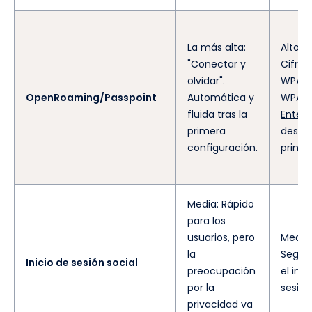
La más alta:
Alto:
"Conectar y
Cifrad
olvidar".
WPA2
OpenRoaming/Passpoint
Automática y
WPA3
fluida tras la
Enterp
primera
desde 
configuración.
princip
Media: Rápido
para los
usuarios, pero
Medio:
la
Seguro
Inicio de sesión social
preocupación
el inic
por la
sesión
privacidad va