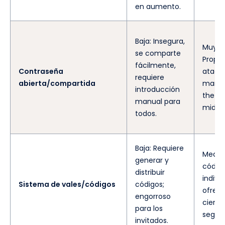
en aumento.
Baja: Insegura,
Muy ba
se comparte
Prope
fácilmente,
Contraseña
ataqu
requiere
abierta/compartida
man-i
introducción
the-
manual para
middle
todos.
Baja: Requiere
Medio:
generar y
códig
distribuir
indivi
Sistema de vales/códigos
códigos;
ofrec
engorroso
cierta
para los
seguri
invitados.