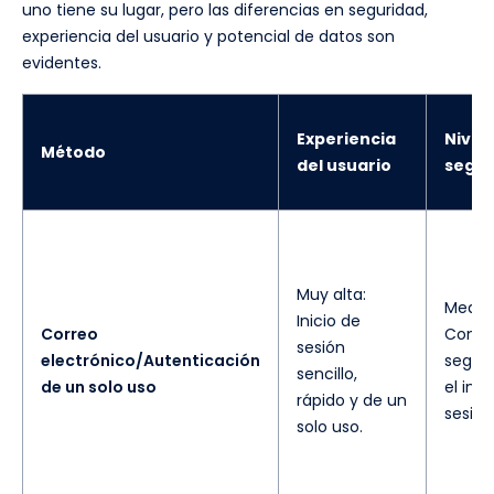
uno tiene su lugar, pero las diferencias en seguridad,
experiencia del usuario y potencial de datos son
evidentes.
Experiencia
Nivel
Método
del usuario
segur
Muy alta:
Medio:
Inicio de
Correo
Conex
sesión
electrónico/Autenticación
segura
sencillo,
de un solo uso
el inic
rápido y de un
sesión
solo uso.