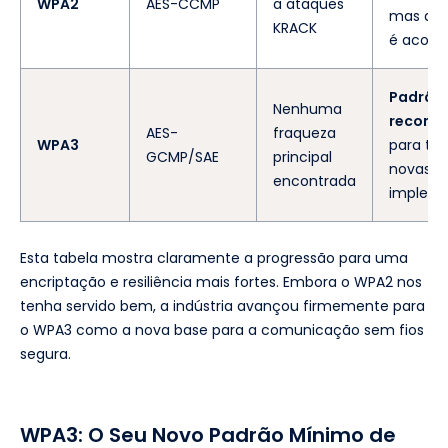
WPA2
AES-CCMP
a ataques
mas a m
KRACK
é acons
Padrão
Nenhuma
recome
AES-
fraqueza
WPA3
para to
GCMP/SAE
principal
novas
encontrada
impleme
Esta tabela mostra claramente a progressão para uma
encriptação e resiliência mais fortes. Embora o WPA2 nos
tenha servido bem, a indústria avançou firmemente para
o WPA3 como a nova base para a comunicação sem fios
segura.
WPA3: O Seu Novo Padrão Mínimo de