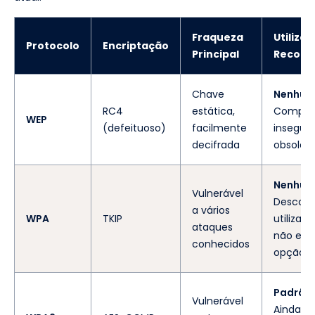
Fraqueza
Utiliza
Protocolo
Encriptação
Principal
Recom
Chave
Nenhu
RC4
estática,
Comple
WEP
(defeituoso)
facilmente
inseguro
decifrada
obsoleto
Nenhu
Vulnerável
Descont
a vários
WPA
TKIP
utilizar
ataques
não exis
conhecidos
opção.
Padrão
Vulnerável
Ainda 