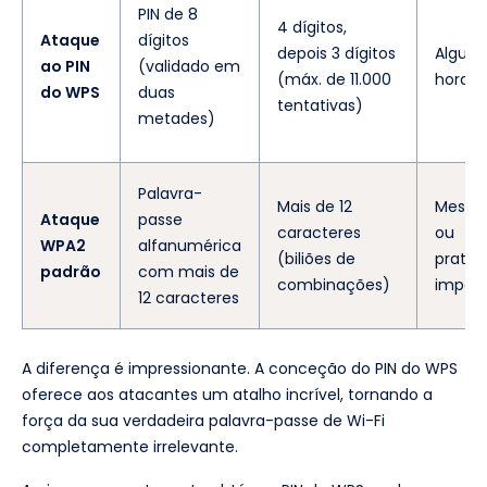
PIN de 8
4 dígitos,
Ataque
dígitos
depois 3 dígitos
Algum
ao PIN
(validado em
(máx. de 11.000
horas
do WPS
duas
tentativas)
metades)
Palavra-
Mais de 12
Meses,
Ataque
passe
caracteres
ou
WPA2
alfanumérica
(biliões de
prati
padrão
com mais de
combinações)
imposs
12 caracteres
A diferença é impressionante. A conceção do PIN do WPS
oferece aos atacantes um atalho incrível, tornando a
força da sua verdadeira palavra-passe de Wi-Fi
completamente irrelevante.