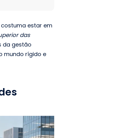
o costuma estar em
perior das
és da gestão
do mundo rígido e
edes