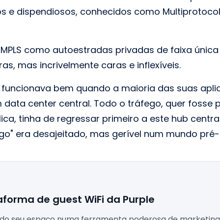
os e dispendiosos, conhecidos como Multiprotocol
 MPLS como autoestradas privadas de faixa únic
as, mas incrivelmente caras e inflexíveis.
 funcionava bem quando a maioria das suas apli
data center central. Todo o tráfego, quer fosse pa
ica, tinha de regressar primeiro a este hub central
go" era desajeitado, mas gerível num mundo pré-
aforma de guest WiFi da Purple
 do seu espaço numa ferramenta poderosa de marketing,