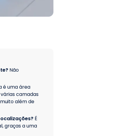
nte?
Não
a é uma área
z várias camadas
 muito além de
ocalizações?
É
l, graças a uma