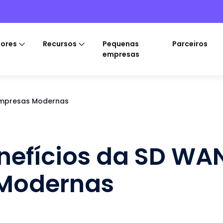
tores
Recursos
Pequenas
Parceiros
empresas
 Empresas Modernas
enefícios da SD WA
 Modernas