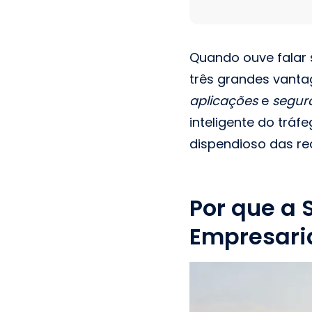
Quando ouve falar 
três grandes vant
aplicações
e
segur
inteligente do tráf
dispendioso das red
Por que a 
Empresari