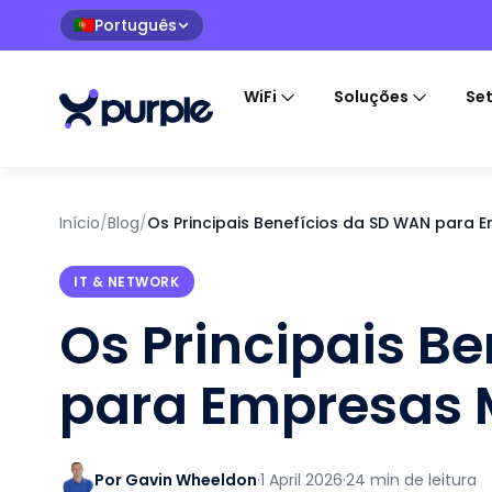
Português
🇵🇹
WiFi
Soluções
Se
Início
/
Blog
/
Os Principais Benefícios da SD WAN para
IT & NETWORK
Os Principais B
para Empresas
Por Gavin Wheeldon
·
1 April 2026
·
24 min de leitura