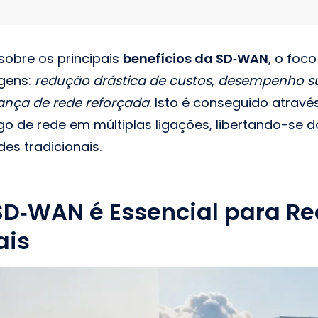
sobre os principais
benefícios da SD‑WAN
, o foc
agens:
redução drástica de custos
,
desempenho su
ança de rede reforçada
. Isto é conseguido atrav
ego de rede em múltiplas ligações, libertando-se 
es tradicionais.
SD‑WAN é Essencial para R
ais