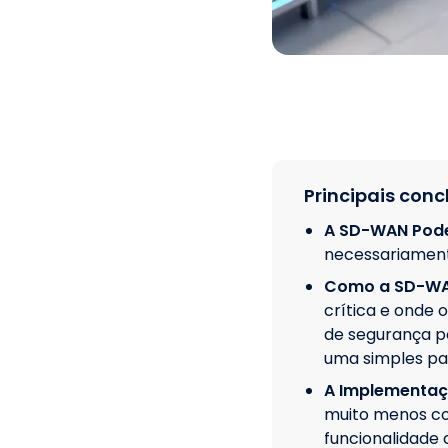
Principais conc
A SD-WAN Pode
necessariamente
Como a SD-WAN
crítica e onde
de segurança p
uma simples pa
A Implementaç
muito menos co
funcionalidade 