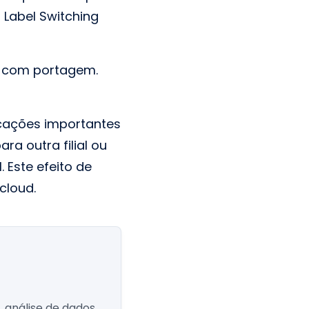
 Label Switching
a com portagem.
cações importantes
ra outra filial ou
. Este efeito de
cloud.
 análise de dados