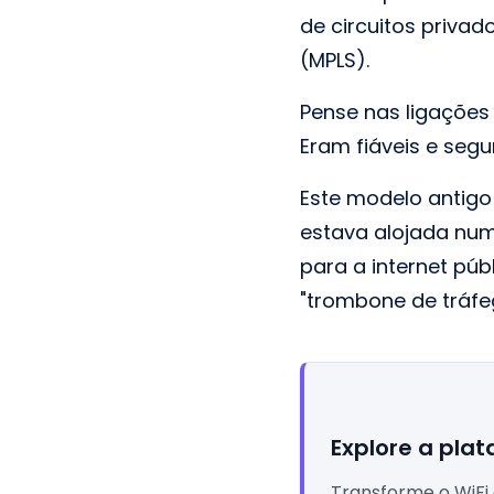
de circuitos privad
(MPLS).
Pense nas ligações
Eram fiáveis e segur
Este modelo antigo
estava alojada num 
para a internet públ
"trombone de tráfe
Explore a plat
Transforme o WiFi