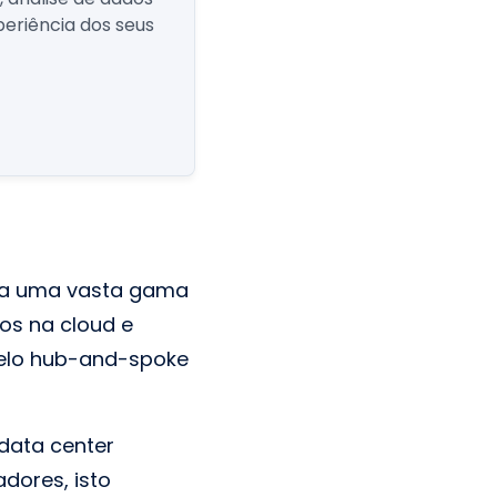
eriência dos seus
iza uma vasta gama
os na cloud e
delo hub-and-spoke
 data center
adores, isto