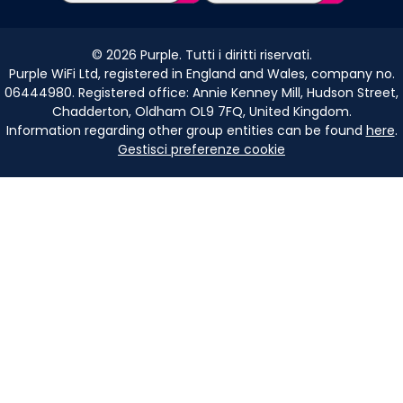
©
2026
Purple. Tutti i diritti riservati.
Purple WiFi Ltd, registered in England and Wales, company no.
06444980. Registered office: Annie Kenney Mill, Hudson Street,
Chadderton, Oldham OL9 7FQ, United Kingdom.
Information regarding other group entities can be found
here
.
Gestisci preferenze cookie