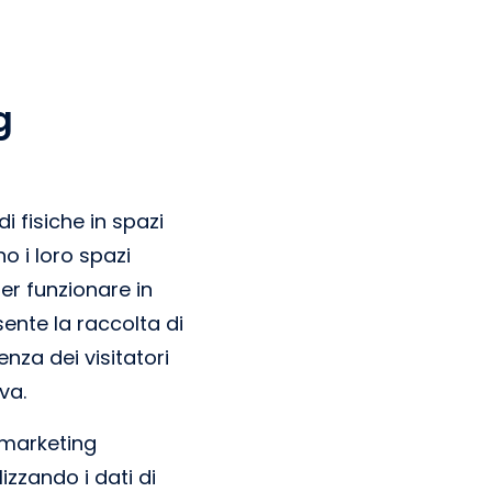
g
i fisiche in spazi
o i loro spazi
r funzionare in
ente la raccolta di
enza dei visitatori
va.
 marketing
zzando i dati di