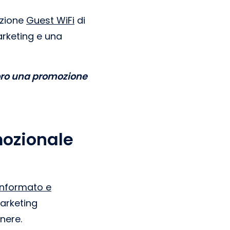
uzione
Guest WiFi
di
arketing e una
loro una promozione
mozionale
 informato e
marketing
nere.