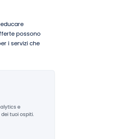
i educare
 offerte possono
r i servizi che
alytics e
ei tuoi ospiti.