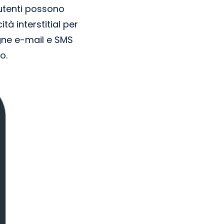
 utenti possono
à interstitial per
gne e-mail e SMS
o.