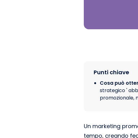
Punti chiave
Cosa può otte
strategico ' ab
promozionale, m
Un marketing promoz
tempo, creando fede