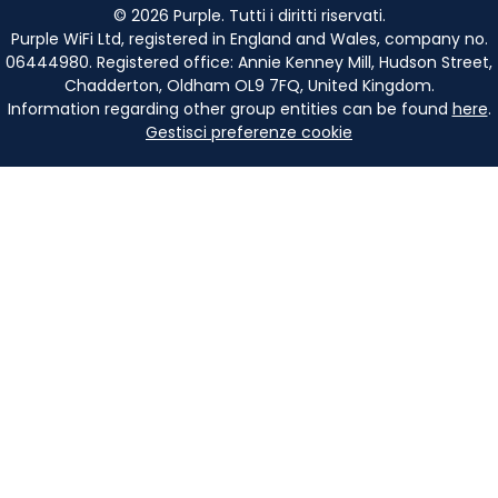
©
2026
Purple. Tutti i diritti riservati.
Purple WiFi Ltd, registered in England and Wales, company no.
06444980. Registered office: Annie Kenney Mill, Hudson Street,
Chadderton, Oldham OL9 7FQ, United Kingdom.
Information regarding other group entities can be found
here
.
Gestisci preferenze cookie