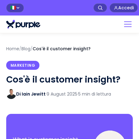
Accedi
🇮🇹
Home
/
Blog
/
Cos'è il customer insight?
MARKETING
Cos'è il customer insight?
Di Iain Jewitt
·
9 August 2025
·
5 min di lettura