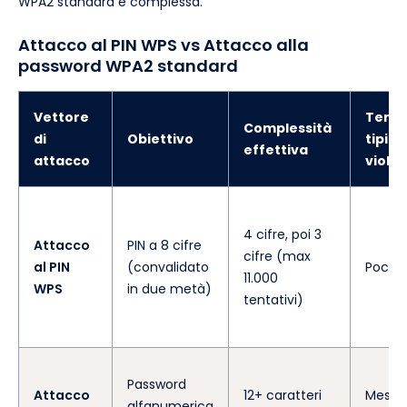
WPA2 standard e complessa.
Attacco al PIN WPS vs Attacco alla
password WPA2 standard
Vettore
Temp
Complessità
di
Obiettivo
tipico
effettiva
attacco
viola
4 cifre, poi 3
Attacco
PIN a 8 cifre
cifre (max
al PIN
(convalidato
Poche
11.000
WPS
in due metà)
tentativi)
Password
Attacco
12+ caratteri
Mesi, 
alfanumerica