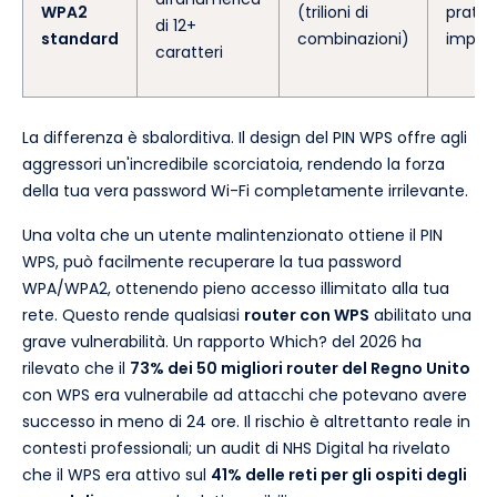
WPA2
(trilioni di
prati
di 12+
standard
combinazioni)
imposs
caratteri
La differenza è sbalorditiva. Il design del PIN WPS offre agli
aggressori un'incredibile scorciatoia, rendendo la forza
della tua vera password Wi-Fi completamente irrilevante.
Una volta che un utente malintenzionato ottiene il PIN
WPS, può facilmente recuperare la tua password
WPA/WPA2, ottenendo pieno accesso illimitato alla tua
rete. Questo rende qualsiasi
router con WPS
abilitato una
grave vulnerabilità. Un rapporto Which? del 2026 ha
rilevato che il
73% dei 50 migliori router del Regno Unito
con WPS era vulnerabile ad attacchi che potevano avere
successo in meno di 24 ore. Il rischio è altrettanto reale in
contesti professionali; un audit di NHS Digital ha rivelato
che il WPS era attivo sul
41% delle reti per gli ospiti degli