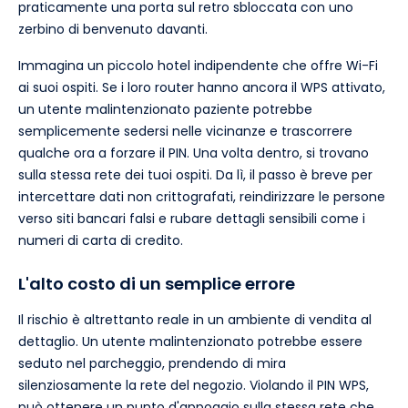
praticamente una porta sul retro sbloccata con uno
zerbino di benvenuto davanti.
Immagina un piccolo hotel indipendente che offre Wi-Fi
ai suoi ospiti. Se i loro router hanno ancora il WPS attivato,
un utente malintenzionato paziente potrebbe
semplicemente sedersi nelle vicinanze e trascorrere
qualche ora a forzare il PIN. Una volta dentro, si trovano
sulla stessa rete dei tuoi ospiti. Da lì, il passo è breve per
intercettare dati non crittografati, reindirizzare le persone
verso siti bancari falsi e rubare dettagli sensibili come i
numeri di carta di credito.
L'alto costo di un semplice errore
Il rischio è altrettanto reale in un ambiente di vendita al
dettaglio. Un utente malintenzionato potrebbe essere
seduto nel parcheggio, prendendo di mira
silenziosamente la rete del negozio. Violando il PIN WPS,
può ottenere un punto d'appoggio sulla stessa rete che