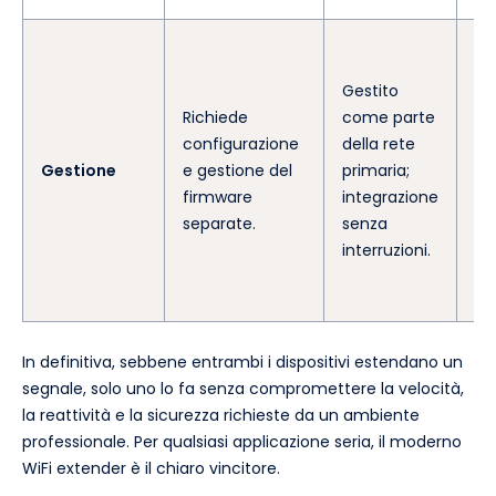
La
se
Gestito
re
Richiede
come parte
ag
configurazione
della rete
co
Gestione
e gestione del
primaria;
ri
firmware
integrazione
un
separate.
senza
se
interruzioni.
l'
del
In definitiva, sebbene entrambi i dispositivi estendano un
segnale, solo uno lo fa senza compromettere la velocità,
la reattività e la sicurezza richieste da un ambiente
professionale. Per qualsiasi applicazione seria, il moderno
WiFi extender è il chiaro vincitore.