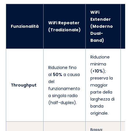
WiFi
Extender
WiFi Repeater
Im
Funzionalità
(Moderno
(Tradizionale)
Re
Dual-
Band)
Riduzione
I 
minima
col
Riduzione fino
(
<10%
);
sig
al
50%
a causa
preserva la
me
del
Throughput
maggior
ex
funzionamento
parte della
ma
a singola radio
larghezza di
pr
(half-duplex).
banda
ap
originale.
es
Bassa;
L'