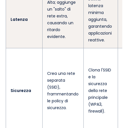
Alta; aggiunge
latenza
de
un "salto" di
minima
de
rete extra,
Latenza
aggiunta,
in
causando un
garantendo
co
ritardo
applicazioni
si
evidente.
reattive.
vi
Gl
fo
Clona l'SSID
po
Crea una rete
e la
si
separata
sicurezza
un
(SSID),
Sicurezza
della rete
ge
frammentando
principale
ce
le policy di
(WPA3,
es
sicurezza.
firewall).
co
pr
dat