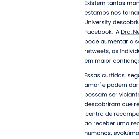
Existem tantas man
estamos nos torn
University descobr
Facebook. A
Dra. 
pode aumentar o se
retweets, os indiv
em maior confiança
Essas curtidas, se
amor' e podem dar 
possam ser
viciant
descobriram que re
'centro de recompe
ao receber uma re
humanos, evoluímo