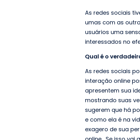
As redes sociais t
umas com as outra
usuários uma sens
interessados no ef
Qual é o verdadeir
As redes sociais p
interação online p
apresentem sua ide
mostrando suas ver
sugerem que há po
e como ela é na vi
exagero de sua per
online. Se isso va