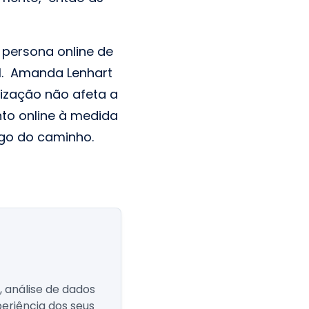
 persona online de
al. Amanda Lenhart
lização não afeta a
to online à medida
ngo do caminho.
 análise de dados
eriência dos seus