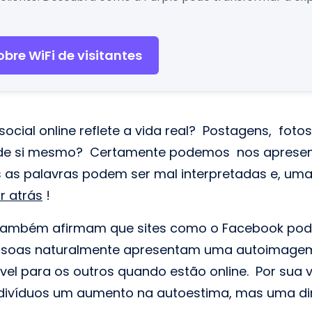
bre WiFi de visitantes
cial online reflete a vida real? Postagens, foto
o de si mesmo? Certamente podemos nos aprese
 as palavras podem ser mal interpretadas e, uma
r atrás
!
 também afirmam que sites como o Facebook po
ssoas naturalmente apresentam uma autoimagem 
el para os outros quando estão online. Por sua v
ndivíduos um aumento na autoestima, mas uma di