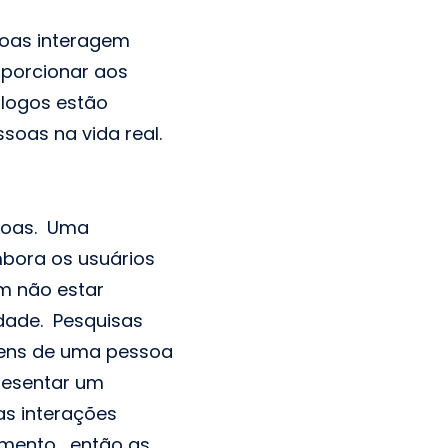
soas interagem
porcionar aos
logos estão
soas na vida real.
ssoas. Uma
mbora os usuários
em não estar
idade. Pesquisas
gens de uma pessoa
presentar um
as interações
imento, então as