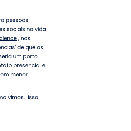
ara pessoas
es sociais na vida
Science
, nos
ncias' de que as
seria um porto
tato presencial e
 com menor
omo vimos, isso