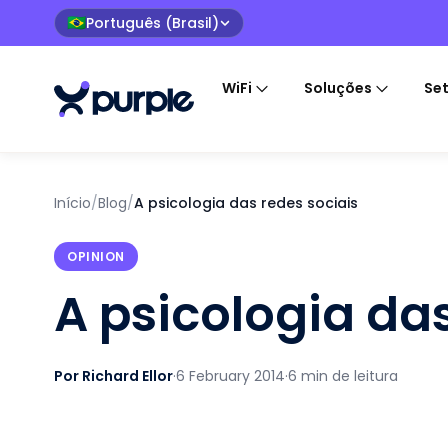
Português (Brasil)
🇧🇷
WiFi
Soluções
Se
Início
/
Blog
/
A psicologia das redes sociais
OPINION
A psicologia das
Por Richard Ellor
·
6 February 2014
·
6 min de leitura