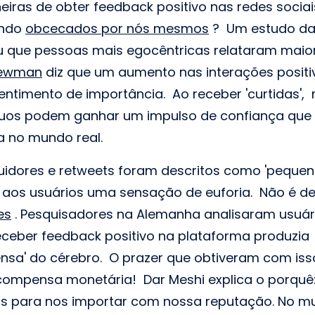
eiras de obter feedback positivo nas redes socia
ando
obcecados por nós mesmos
? Um estudo da W
iu que pessoas mais egocêntricas relataram maior
Newman
diz que um aumento nas interações positiv
ntimento de importância. Ao receber 'curtidas',
íduos podem ganhar um impulso de confiança que 
 no mundo real.
guidores e retweets foram descritos como 'peque
aos usuários uma sensação de euforia. Não é de
es
. Pesquisadores na Alemanha analisaram usuár
ceber feedback positivo na plataforma produzia 
nsa' do cérebro. O prazer que obtiveram com iss
compensa monetária! Dar Meshi explica o porquê
s para nos importar com nossa reputação. No m