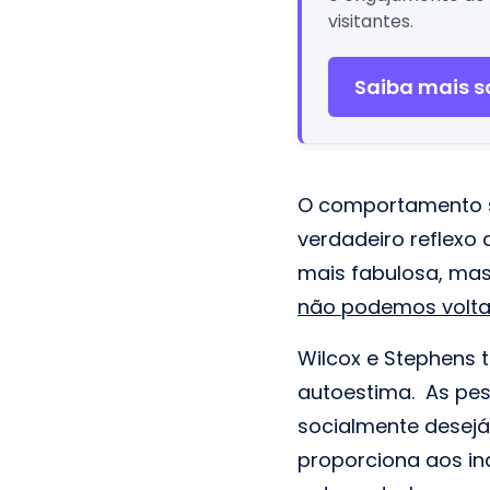
visitantes.
Saiba mais so
O comportamento so
verdadeiro reflex
mais fabulosa, mas
não podemos volta
Wilcox e Stephens
autoestima. As pe
socialmente desejáv
proporciona aos i