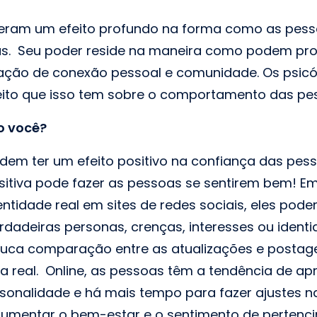
iveram um efeito profundo na forma como as pes
s. Seu poder reside na maneira como podem pro
ação de conexão pessoal e comunidade. Os psicó
eito que isso tem sobre o comportamento das pes
o você?
odem ter um efeito positivo na confiança das pe
ositiva pode fazer as pessoas se sentirem bem! E
ntidade real em sites de redes sociais, eles pod
dadeiras personas, crenças, interesses ou ident
uca comparação entre as atualizações e posta
da real. Online, as pessoas têm a tendência de a
sonalidade e há mais tempo para fazer ajustes n
i aumentar o bem-estar e o sentimento de pertenc