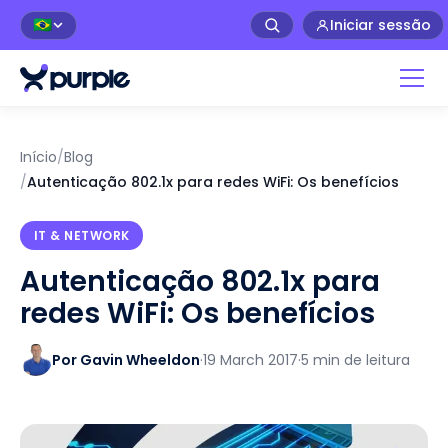
Iniciar sessão
🇧🇷
Início
/
Blog
/
Autenticação 802.1x para redes WiFi: Os benefícios
IT & NETWORK
Autenticação 802.1x para
redes WiFi: Os benefícios
Por Gavin Wheeldon
·
19 March 2017
·
5 min de leitura