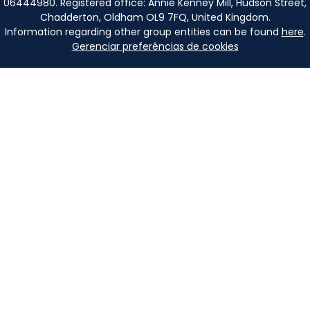
06444980. Registered office: Annie Kenney Mill, Hudson Street,
Chadderton, Oldham OL9 7FQ, United Kingdom.
Information regarding other group entities can be found
here
.
Gerenciar preferências de cookies