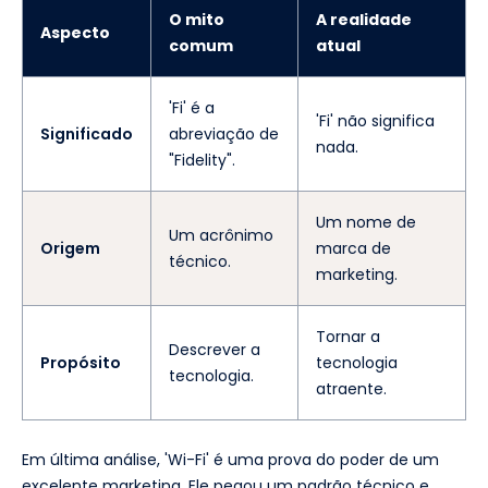
O mito
A realidade
Aspecto
comum
atual
'Fi' é a
'Fi' não significa
Significado
abreviação de
nada.
"Fidelity".
Um nome de
Um acrônimo
Origem
marca de
técnico.
marketing.
Tornar a
Descrever a
Propósito
tecnologia
tecnologia.
atraente.
Em última análise, 'Wi-Fi' é uma prova do poder de um
excelente marketing. Ele pegou um padrão técnico e