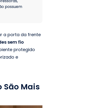
pressoras,
não possuem
r a porta da frente
des sem fio
biente protegido
orizado e
o São Mais