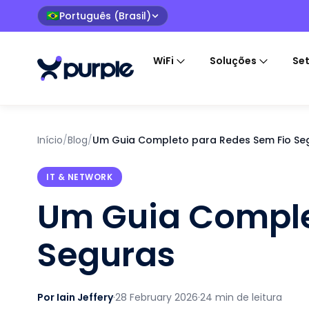
Português (Brasil)
🇧🇷
WiFi
Soluções
Se
Início
/
Blog
/
Um Guia Completo para Redes Sem Fio Se
IT & NETWORK
Um Guia Comple
Seguras
Por Iain Jeffery
·
28 February 2026
·
24 min de leitura