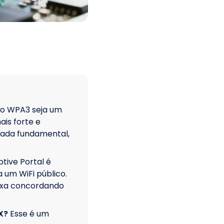
o WPA3 seja um
is forte e
mada fundamental,
tive Portal é
 um WiFi público.
ixa concordando
X?
Esse é um