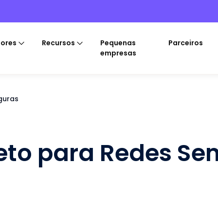
tores
Recursos
Pequenas
Parceiros
empresas
guras
to para Redes Sem