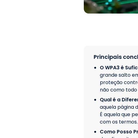
Principais conc
O WPA3 é Sufic
grande salto em
proteção contr
não como todo 
Qual é a Difer
aquela página d
É aquela que p
com os termos.
Como Posso Pr