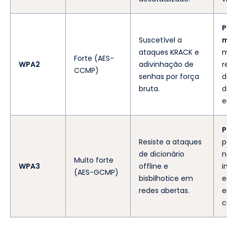
P
Suscetível a
m
ataques KRACK e
m
Forte (AES-
WPA2
adivinhação de
r
CCMP)
senhas por força
d
bruta.
d
e
P
Resiste a ataques
p
de dicionário
n
Muito forte
WPA3
offline e
i
(AES-GCMP)
bisbilhotice em
e
redes abertas.
e
c