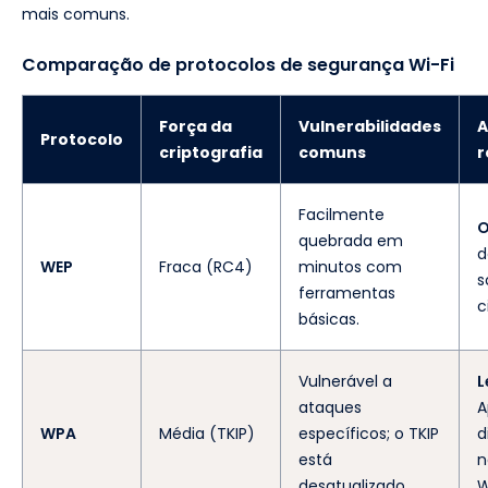
mais comuns.
Comparação de protocolos de segurança Wi-Fi
Força da
Vulnerabilidades
A
Protocolo
criptografia
comuns
Facilmente
O
quebrada em
d
WEP
Fraca (RC4)
minutos com
s
ferramentas
c
básicas.
Vulnerável a
L
ataques
A
WPA
Média (TKIP)
específicos; o TKIP
d
está
n
desatualizado.
W