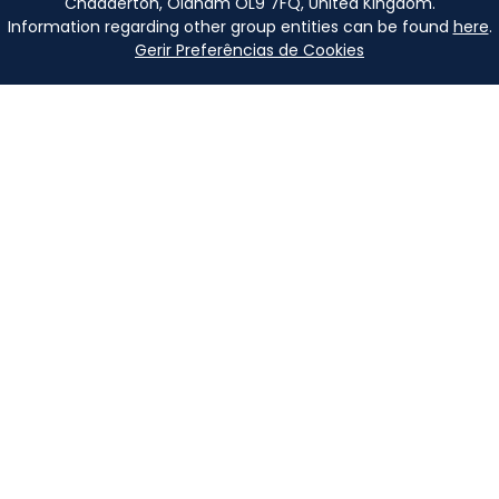
Chadderton, Oldham OL9 7FQ, United Kingdom.
Information regarding other group entities can be found
here
.
Gerir Preferências de Cookies