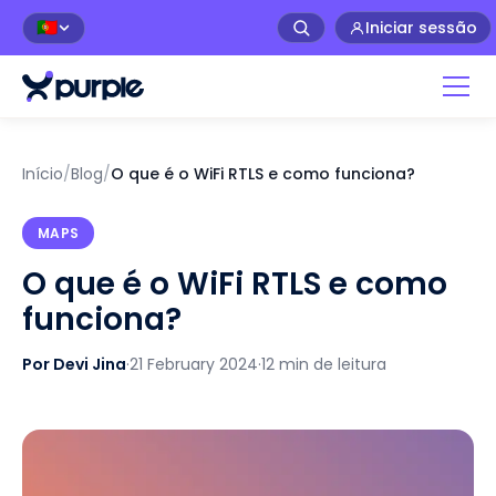
Iniciar sessão
🇵🇹
Início
/
Blog
/
O que é o WiFi RTLS e como funciona?
MAPS
O que é o WiFi RTLS e como
funciona?
Por Devi Jina
·
21 February 2024
·
12 min de leitura