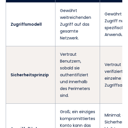
Gewährt
Gewährt gr
weitreichenden
Zugriff nur 
Zugriffsmodell
Zugriff auf das
spezifische
gesamte
Anwendung
Netzwerk.
Vertraut
Benutzern,
Vertraut ni
sobald sie
verifiziert 
Sicherheitsprinzip
authentifiziert
einzelne
und innerhalb
Zugriffsanf
des Perimeters
sind.
Groß; ein einziges
Minimal; ei
kompromittiertes
Sicherheits
Konto kann das