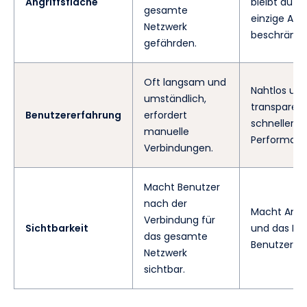
Angriffsfläche
bleibt auf e
gesamte
einzige An
Netzwerk
beschränkt.
gefährden.
Oft langsam und
Nahtlos un
umständlich,
transparent
Benutzererfahrung
erfordert
schnellerer
manuelle
Performanc
Verbindungen.
Macht Benutzer
nach der
Macht Anw
Verbindung für
Sichtbarkeit
und das Net
das gesamte
Benutzer un
Netzwerk
sichtbar.