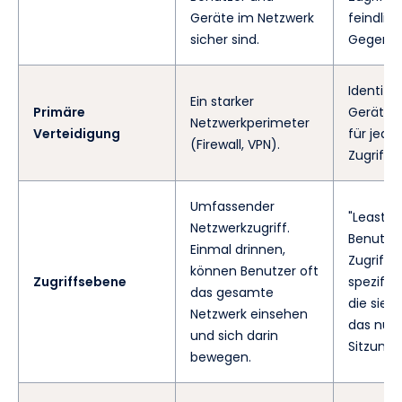
Geräte im Netzwerk
feindlich
sicher sind.
Gegentei
Identitä
Ein starker
Primäre
Geräteau
Netzwerkperimeter
Verteidigung
für jede
(Firewall, VPN).
Zugriffs
Umfassender
"Least Pr
Netzwerkzugriff.
Benutzer
Einmal drinnen,
Zugriff a
können Benutzer oft
Zugriffsebene
spezifi
das gesamte
die sie 
Netzwerk einsehen
das nur f
und sich darin
Sitzung.
bewegen.