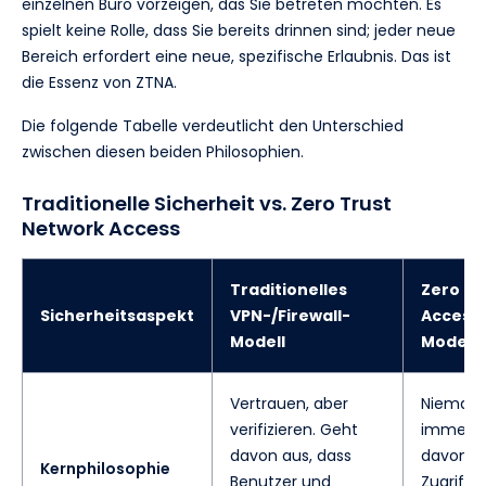
einzelnen Büro vorzeigen, das Sie betreten möchten. Es
spielt keine Rolle, dass Sie bereits drinnen sind; jeder neue
Bereich erfordert eine neue, spezifische Erlaubnis. Das ist
die Essenz von ZTNA.
Die folgende Tabelle verdeutlicht den Unterschied
zwischen diesen beiden Philosophien.
Traditionelle Sicherheit vs. Zero Trust
Network Access
Traditionelles
Zero Tr
Sicherheitsaspekt
VPN-/Firewall-
Access 
Modell
Modell
Vertrauen, aber
Niemals 
verifizieren. Geht
immer ve
davon aus, dass
davon au
Kernphilosophie
Benutzer und
Zugriffs