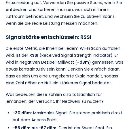
Entscheidung auf: Verwenden Sie passive Scans, wenn Sie
entdecken und kartieren müssen, was sich in Ihrem
Luftraum befindet, und wechseln Sie zu aktiven Scans,
wenn Sie die reale Leistung messen möchten.
Signalstärke entschlüsseln: RSSI
Die erste Metrik, die Ihnen bei jedem Wi-Fi Scan auffallen
wird, ist der
RSSI
(Received Signal Strength Indicator). Er
wird in negativen Dezibel-Milliwatt (
-dBm
) gemessen, was
etwas kontraintuitiv sein kann. Denken Sie einfach daran,
dass es sich um eine umgekehrte Skala handelt, sodass
eine Zahl näher an Null ein stärkeres Signal bedeutet.
Was bedeuten diese Zahlen also tatsächlich für
jemanden, der versucht, Ihr Netzwerk zu nutzen?
-30 dBm:
Maximales Signal. Sie stehen praktisch direkt
auf dem Access Point.
-55 dBm bis -67 dBm:
Dies ist der Sweet Spot. Ein