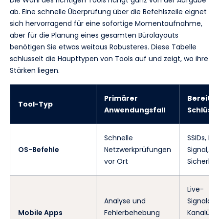
ab. Eine schnelle Überprüfung über die Befehlszeile eignet
sich hervorragend für eine sofortige Momentaufnahme,
aber für die Planung eines gesamten Bürolayouts
benötigen Sie etwas weitaus Robusteres. Diese Tabelle
schlüsselt die Haupttypen von Tools auf und zeigt, wo ihre
Stärken liegen.
Primärer
Bereitge
Tool-Typ
Anwendungsfall
Schlüss
Schnelle
SSIDs, BSS
OS-Befehle
Netzwerkprüfungen
Signal, Ka
vor Ort
Sicherhei
Live-
Analyse und
Signaldi
Mobile Apps
Fehlerbehebung
Kanalübe