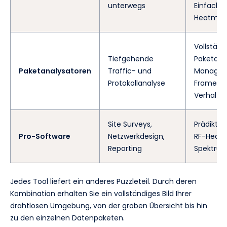
unterwegs
Einfache
Heatmap
Vollständ
Tiefgehende
Paketdek
Paketanalysatoren
Traffic- und
Manage
Protokollanalyse
Frames, C
Verhalte
Site Surveys,
Prädiktiv
Pro-Software
Netzwerkdesign,
RF-Heat
Reporting
Spektru
Jedes Tool liefert ein anderes Puzzleteil. Durch deren
Kombination erhalten Sie ein vollständiges Bild Ihrer
drahtlosen Umgebung, von der groben Übersicht bis hin
zu den einzelnen Datenpaketen.