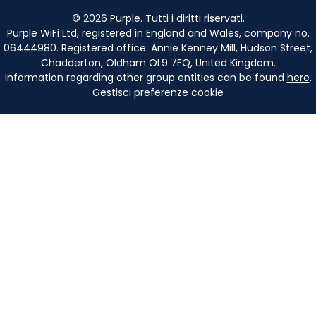
©
2026
Purple. Tutti i diritti riservati.
Purple WiFi Ltd, registered in England and Wales, company no.
06444980. Registered office: Annie Kenney Mill, Hudson Street,
Chadderton, Oldham OL9 7FQ, United Kingdom.
Information regarding other group entities can be found
here
.
Gestisci preferenze cookie