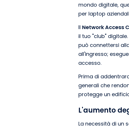
mondo digitale, ques
per laptop aziendali
Il
Network Access C
il tuo "club" digital
può connettersi all
all'ingresso; esegue
accesso.
Prima di addentrarci
generali che rendon
protegge un edificio
L'aumento degl
La necessità di un 