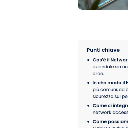
Punti chiave
Cos'è il Netwo
aziendale sia un 
aree.
In che modo il 
più comuni, ed 
sicurezza sul pe
Come si integra
network access 
Come possiamo 