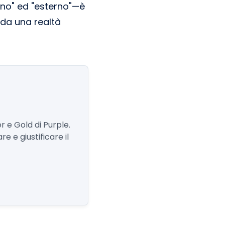
terno" ed "esterno"—è
 da una realtà
r e Gold di Purple.
e e giustificare il