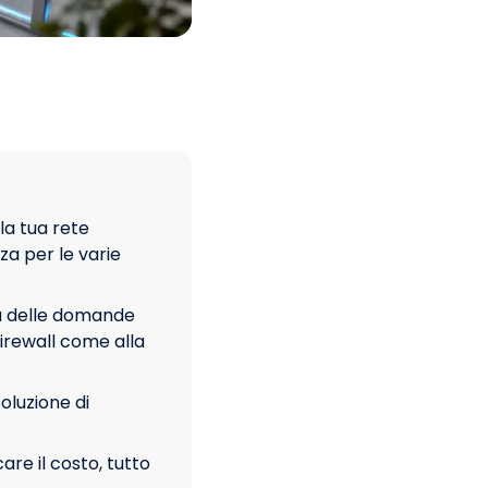
a tua rete
zza per le varie
a delle domande
irewall come alla
luzione di
care il costo, tutto