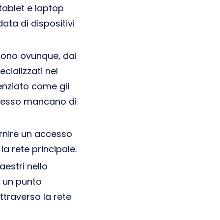
 tablet e laptop
ata di dispositivi
i sono ovunque, dai
cializzati nel
denziato come gli
spesso mancano di
ornire un accesso
la rete principale.
estri nello
e un punto
ttraverso la rete