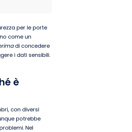
urezza per le porte
cono come un
prima
di concedere
re i dati sensibili.
hé è
ri, con diversi
chiunque potrebbe
problemi. Nel