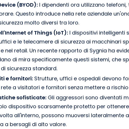
Device (BYOD):
I dipendenti ora utilizzano telefoni,
orare. Questo introduce nella rete aziendale un'ond
icurezza molto diversi tra loro.
ll'Internet of Things (IoT):
I dispositivi intelligent
uffici e le telecamere di sicurezza ai macchinari spe
 e nel retail. Un recente rapporto di Sygnia ha evi
ano di mira specificamente questi sistemi, che 
di sicurezza standard.
i e fornitori:
Strutture, uffici e ospedali devono f
ete a visitatori e fornitori senza mettere a rischio 
iche sofisticate:
Gli aggressori sono diventati ma
golo dispositivo scarsamente protetto per ottener
volta all'interno, possono muoversi lateralmente a
a a bersagli di alto valore.