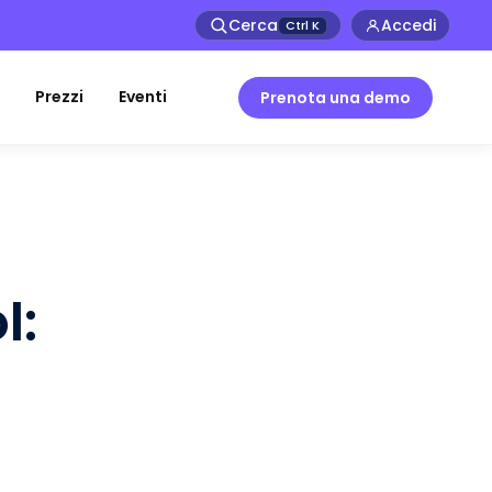
Cerca
Accedi
Ctrl
K
Prezzi
Eventi
Prenota una demo
l: