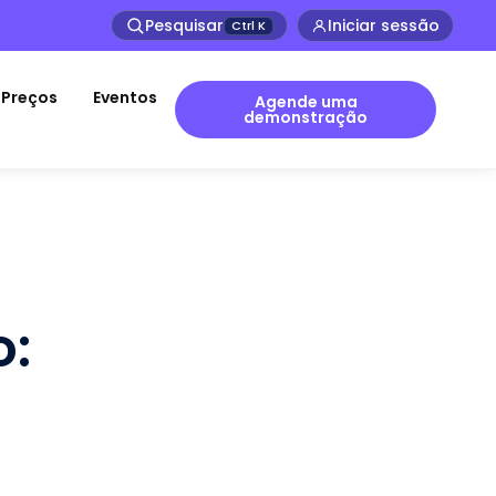
Pesquisar
Iniciar sessão
Ctrl
K
Preços
Eventos
Agende uma
demonstração
o: