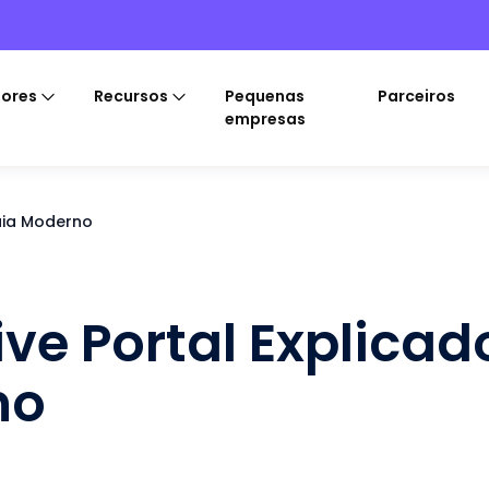
tores
Recursos
Pequenas
Parceiros
empresas
Guia Moderno
ve Portal Explicad
no