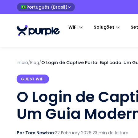
Português (Brasil)
🇧🇷
WiFi
Soluções
Se
Início
/
Blog
/
O Login de Captive Portal Explicado: Um 
GUEST WIFI
O Login de Capti
Um Guia Moder
Por Tom Newton
·
22 February 2026
·
23 min de leitura