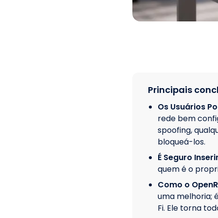
Principais conc
Os Usuários Po
rede bem confi
spoofing, qualq
bloqueá-los.
É Seguro Inser
quem é o propri
Como o OpenRo
uma melhoria; 
Fi. Ele torna to