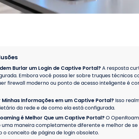
lusões
dem Burlar um Login de Captive Portal?
A resposta cur
gurada. Embora você possa ler sobre truques técnicos
uer firewall moderno ou ponto de acesso inteligente é co
ir Minhas Informações em um Captive Portal?
Isso rea
etário da rede e de como ela está configurada.
aming é Melhor Que um Captive Portal?
O OpenRoami
é uma maneira completamente diferente e melhor de se
do o conceito de página de login obsoleto.