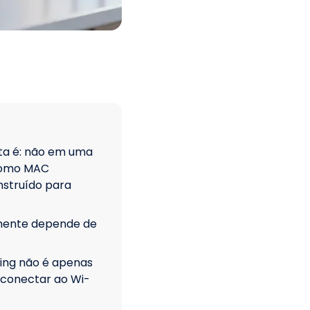
ta é: não em uma
 como MAC
nstruído para
lmente depende de
ng não é apenas
 conectar ao Wi-