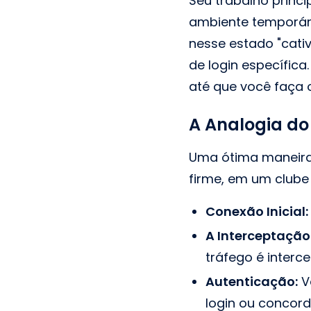
Seu trabalho princi
ambiente temporári
nesse estado "cativ
de login específic
até que você faça 
A Analogia do 
Uma ótima maneira
firme, em um clube 
Conexão Inicial:
A Interceptação
tráfego é interc
Autenticação:
Vo
login ou concor