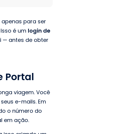
, apenas para ser
 Isso é um
login de
i — antes de obter
 Portal
longa viagem. Você
a seus e-mails. Em
ndo o número do
al em ação.