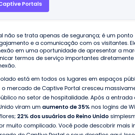
Captive Portals
al não se trata apenas de segurança; é um ponto
ngajamento e a comunicação com os visitantes. E
exão em uma oportunidade de apresentar a marc
nicar termos de serviço importantes diretamente
exão.
olado está em todos os lugares em espaços públ
, o mercado de Captive Portal cresceu massivam
úblico no setor de hospitalidade. Após a entrada
 Unido viram um
aumento de 35%
nos logins de Wi
lores;
22% dos usuários do Reino Unido
simplesm
for muito complicado. Você pode descobrir mais i
cado de Captive Portal e seus desafios aqui. Iss