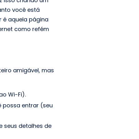
az isso criando um
anto você está
r é aquela página
ternet como refém
eiro amigável, mas
o Wi-Fi).
 possa entrar (seu
e seus detalhes de