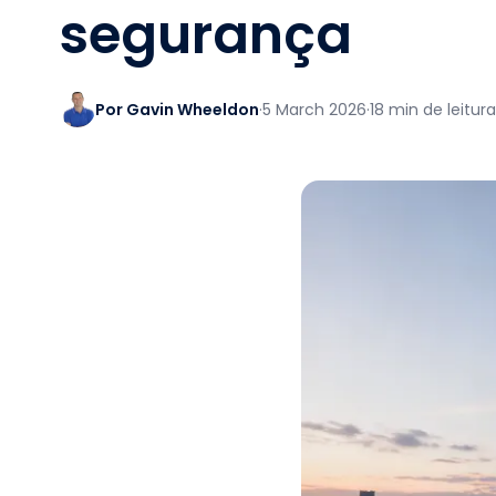
segurança
Por Gavin Wheeldon
·
5 March 2026
·
18 min de leitura