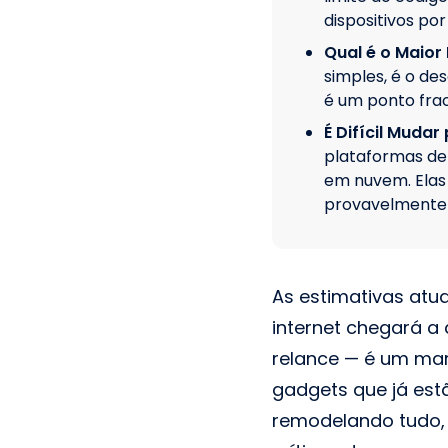
dispositivos por
Qual é o Maior
simples, é o de
é um ponto fra
É Difícil Muda
plataformas de
em nuvem. Elas 
provavelmente j
As estimativas atu
internet chegará a
relance — é um mar
gadgets que já est
remodelando tudo, 