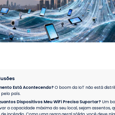
lusões
mento Está Acontecendo?
O boom da IoT não está distr
pelo país.
antos Dispositivos Meu WiFi Precisa Suportar?
Um bo
var a capacidade máxima do seu local, sejam assentos, 
o de incêndio. Como uma regra geral sólida, você deve pla