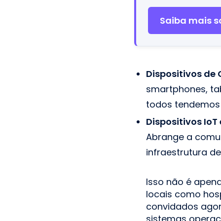
Saiba mais so
Dispositivos de
smartphones, ta
todos tendemos a
Dispositivos IoT
Abrange a comun
infraestrutura d
Isso não é apen
locais como hosp
convidados agor
sistemas operaci