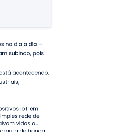
 no dia a dia —
am subindo, pois
 está acontecendo.
triais,
sitivos IoT em
simples rede de
alvam vidas ou
 largura de banda