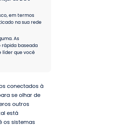
isco, em termos
ticado na sua rede
guma. As
o rápida baseada
 líder que você
vos conectados à
ara se olhar de
eros outros
al está
é os sistemas