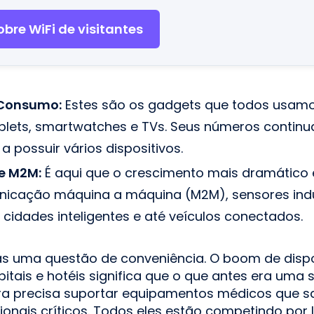
bre WiFi de visitantes
 Consumo:
Estes são os gadgets que todos usamos
blets, smartwatches e TVs. Seus números continu
 possuir vários dispositivos.
 e M2M:
É aqui que o crescimento mais dramático
icação máquina a máquina (M2M), sensores indus
e cidades inteligentes e até veículos conectados.
as uma questão de conveniência. O boom de dispo
itais e hotéis significa que o que antes era uma 
a precisa suportar equipamentos médicos que s
onais críticos. Todos eles estão competindo por