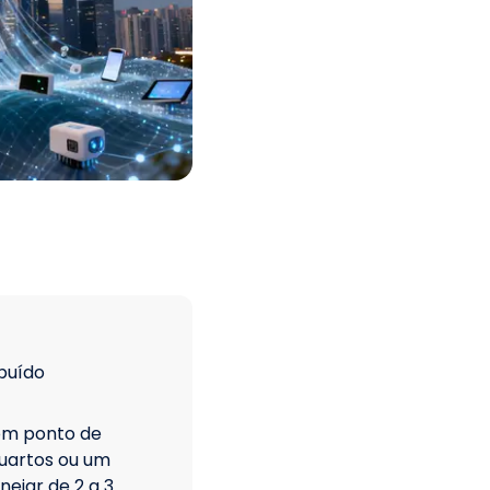
ibuído
m ponto de
quartos ou um
nejar de 2 a 3