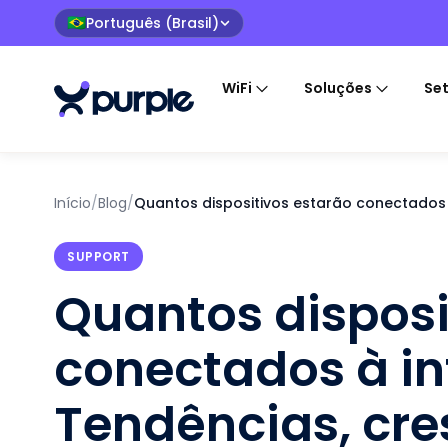
Português (Brasil)
🇧🇷
WiFi
Soluções
Se
Início
/
Blog
/
Quantos dispositivos estarão conectados 
SUPPORT
Quantos disposi
conectados à in
Tendências, cre