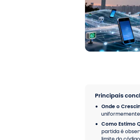
Principais conc
Onde o Cresci
uniformemente 
Como Estimo Qu
partida é obser
limite do códig