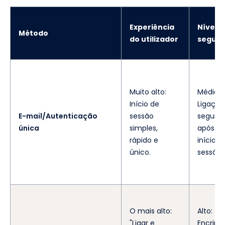
Experiência
Nível d
Método
do utilizador
segur
Muito alto:
Médio:
Início de
Ligação
E-mail/Autenticação
sessão
segura
única
simples,
após o
rápido e
início d
único.
sessão.
O mais alto:
Alto:
"Ligar e
Encript