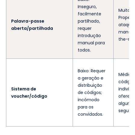
Inseguro,
Muito b
facilmente
Propens
Palavra-passe
partilhado,
ataque
aberta/partilhada
requer
man-in
introdução
the-mid
manual para
todos.
Baixo: Requer
Médio: 
a geração e
códigos
distribuição
Sistema de
individu
de códigos;
voucher/código
oferec
incómodo
alguma
para os
seguran
convidados.