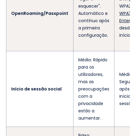
esquecer".
WPA2/
OpenRoaming/Passpoint
Automático e
WPA3-
contínuo após
Enterpr
a primeira
desde 
configuração.
início.
Médio: Rápido
para os
utilizadores,
Médio:
mas as
Seguro
Início de sessão social
preocupações
após o
com a
início d
privacidade
sessão.
estão a
aumentar.
Baixo: