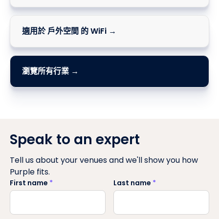
適用於 戶外空間 的 WiFi →
瀏覽所有行業 →
Speak to an expert
Tell us about your venues and we'll show you how
Purple fits.
First name
*
Last name
*