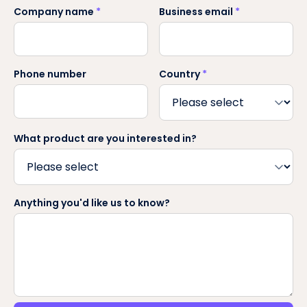
Company name
*
Business email
*
Phone number
Country
*
What product are you interested in?
Anything you'd like us to know?