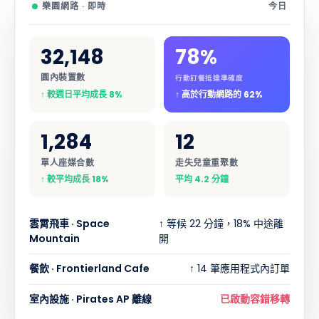
樂園網路 · 即時
今日
家庭 · 重聚
📍
最後出現在 Frontierland Trading Post
附近 - 與家長分享位置。
32,148
78%
園內裝置數
行動訂餐抵達準確度
↑ 較週日平均成長 8%
↑ 高於行動網路的 62%
1,284
12
單人座媒合數
走失兒童重聚數
↑ 較平均成長 18%
平均 4.2 分鐘
雲霄飛車 · Space
↑ 等候 22 分鐘，18% 中途離
Mountain
開
餐飲 · Frontierland Cafe
↑ 14 筆應用程式內訂單
室內設施 · Pirates AP 離線
已啟動容錯移轉