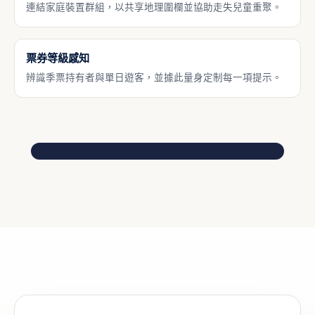
連結家庭裝置群組，以共享地理圍欄並協助走失兒童重聚。
票券等級感知
辨識季票持有者與單日遊客，並據此量身定制每一項提示。
9:41
●●●
樂園 · 現場
單人座 · 開放中
🎢
雲霄飛車單人座排隊僅需 4 分鐘（一般排
隊需 45 分鐘）。點擊加入。
隊列中途離開 · 10% 折扣
🍔
偵測到您離開了 Space Mountain 隊列 -
30 分鐘內可享附近吉拿棒 10% 折扣。