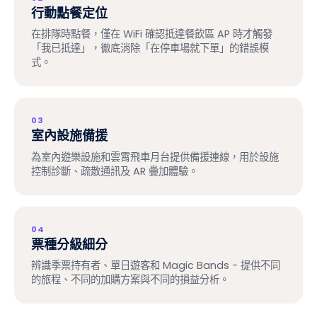
行動點餐定位
在排隊時點餐，僅在 WiFi 確認抵達餐飲區 AP 時才觸發
「我已抵達」，徹底消除「在停車場就下單」的錯誤模
式。
03
室內設施備援
為室內遊樂設施和雲霄飛車月台提供備援連線，用於設施
控制診斷、疏散通訊及 AR 疊加體驗。
04
票種分級細分
辨識季票持有者、單日遊客和 Magic Bands - 提供不同
的旅程、不同的加購方案與不同的損益分析。