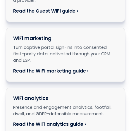
a provider.
Read the Guest WiFi guide ›
WiFi marketing
Turn captive portal sign-ins into consented
first-party data, activated through your CRM
and ESP.
Read the WiFi marketing guide ›
WiFi analytics
Presence and engagement analytics, footfall,
dwell, and GDPR-defensible measurement.
Read the WiFi analytics guide ›