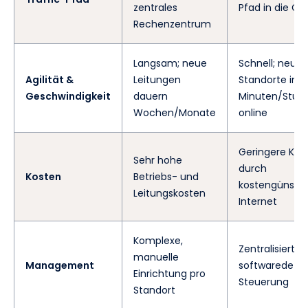
zentrales
Pfad in die Cl
Rechenzentrum
Langsam; neue
Schnell; neue
Agilität &
Leitungen
Standorte in
Geschwindigkeit
dauern
Minuten/Stun
Wochen/Monate
online
Geringere Kos
Sehr hohe
durch
Kosten
Betriebs- und
kostengünstig
Leitungskosten
Internet
Komplexe,
Zentralisierte,
manuelle
Management
softwaredefin
Einrichtung pro
Steuerung
Standort