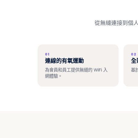
從無縫連接到個人化
01
02
連線的有氧運動
全
為會員和員工提供無縫的 WiFi 入
基
網體驗。