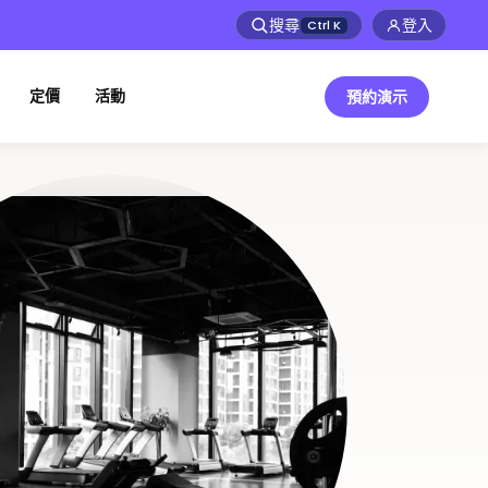
搜尋
登入
Ctrl
K
定價
活動
預約演示