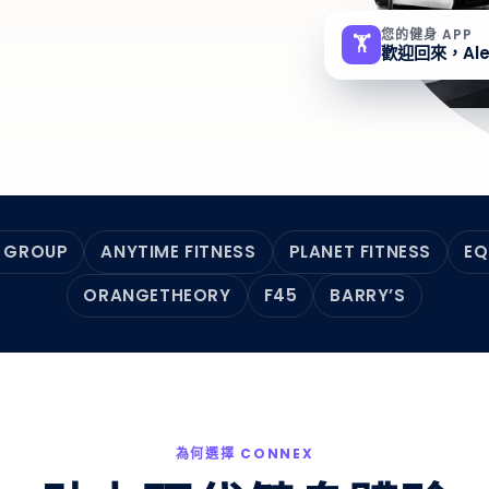
您的健身 APP
🏋️
歡迎回來，Al
 GROUP
ANYTIME FITNESS
PLANET FITNESS
EQ
ORANGETHEORY
F45
BARRY’S
為何選擇 CONNEX