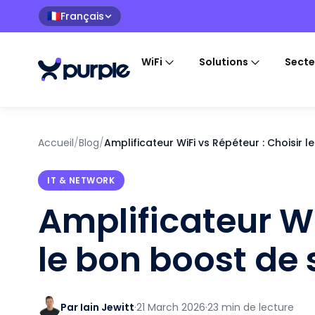
Français
🇫🇷
WiFi
Solutions
Secte
Accueil
/
Blog
/
Amplificateur WiFi vs Répéteur : Choisir 
IT & NETWORK
Amplificateur Wi
le bon boost de 
Par Iain Jewitt
·
21 March 2026
·
23 min de lecture