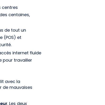
s centres
des centaines,
us de tout un
e (POS) et
urité.
accès internet fluide
 pour travailler
it avec la
ter de mauvaises
teur
. Les deux