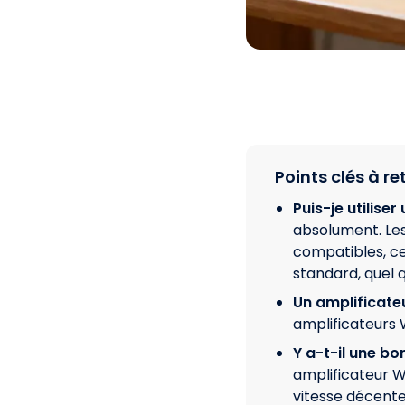
Points clés à re
Puis-je utilise
absolument. Les
compatibles, ce 
standard, quel q
Un amplificate
amplificateurs 
Y a-t-il une bo
amplificateur Wi
vitesse décente 