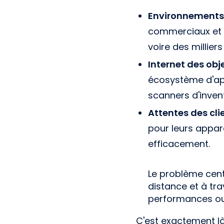
Environnements 
commerciaux et l
voire des millier
Internet des obje
écosystème d'app
scanners d'invent
Attentes des cli
pour leurs appare
efficacement.
Le problème centr
distance et à tr
performances ou 
C'est exactement là