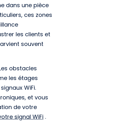
ne dans une pièce
ticuliers, ces zones
illance
trer les clients et
 parvient souvent
Les obstacles
me les étages
signaux WiFi.
troniques, et vous
ation de votre
otre signal WiFi
.