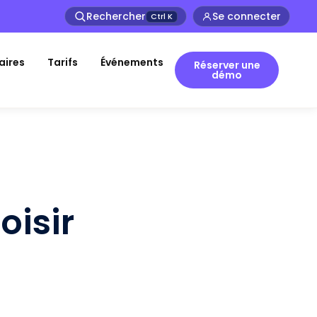
Rechercher
Se connecter
Ctrl
K
aires
Tarifs
Événements
Réserver une
démo
oisir