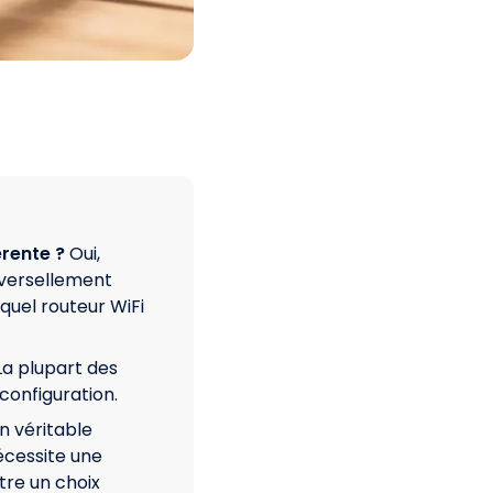
érente ?
Oui,
iversellement
quel routeur WiFi
La plupart des
configuration.
n véritable
nécessite une
tre un choix