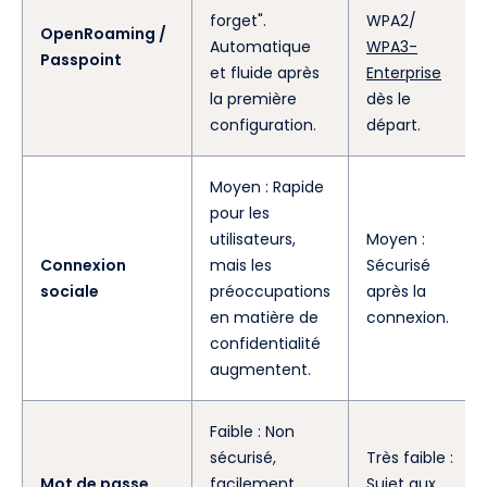
forget".
WPA2/
OpenRoaming /
Automatique
WPA3-
Passpoint
et fluide après
Enterprise
la première
dès le
configuration.
départ.
Moyen : Rapide
pour les
utilisateurs,
Moyen :
Connexion
mais les
Sécurisé
sociale
préoccupations
après la
en matière de
connexion.
confidentialité
augmentent.
Faible : Non
sécurisé,
Très faible :
Mot de passe
facilement
Sujet aux