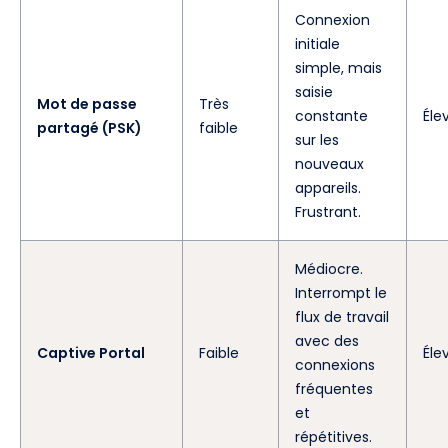
Connexion
initiale
simple, mais
saisie
Mot de passe
Très
constante
Éle
partagé (PSK)
faible
sur les
nouveaux
appareils.
Frustrant.
Médiocre.
Interrompt le
flux de travail
avec des
Captive Portal
Faible
Éle
connexions
fréquentes
et
répétitives.