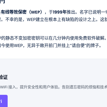
闩
是
有线等效保密（WEP）
，于
1999年
推出。名字已说明一
密。不幸的是，WEP建立在根本上有缺陷的设计之上。这
。
EP的静态不变加密密钥可以在几分钟内使用免费软件破解
今使用WEP，无异于敞开前门并挂上“请自便”的牌子。
验证
WiFi 接入，提升安全性和用户体验。告别遗忘密码的烦恼和技
i