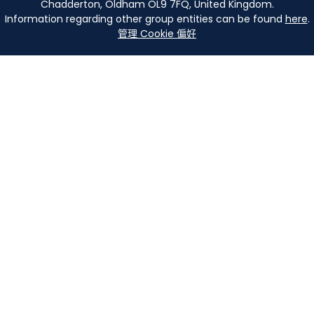
Chadderton, Oldham OL9 7FQ, United Kingdom.
Information regarding other group entities can be found
here
.
管理 Cookie 偏好