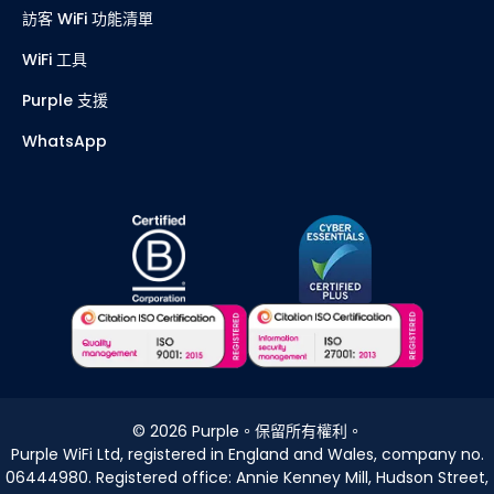
訪客 WiFi 功能清單
WiFi 工具
Purple 支援
WhatsApp
©
2026
Purple。保留所有權利。
Purple WiFi Ltd, registered in England and Wales, company no.
06444980. Registered office: Annie Kenney Mill, Hudson Street,