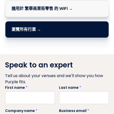
適用於 繁華商業街零售 的 WiFi →
瀏覽所有行業 →
Speak to an expert
Tell us about your venues and we'll show you how
Purple fits.
First name
*
Last name
*
Company name
*
Business email
*